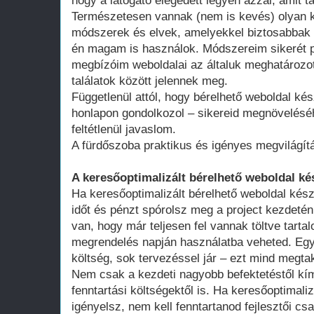
hogy a látogató elégedett legyen azzal, amit ta
Természetesen vannak (nem is kevés) olyan k
módszerek és elvek, amelyekkel biztosabbak 
én magam is használok. Módszereim sikerét p
megbízóim weboldalai az általuk meghatározot
találatok között jelennek meg.
Függetlenül attól, hogy bérelhető weboldal kés
honlapon gondolkozol – sikereid megnövelésé
feltétlenül javaslom.
A fürdőszoba praktikus és igényes megvilágít
A keresőoptimalizált bérelhető weboldal ké
Ha keresőoptimalizált bérelhető weboldal kész
időt és pénzt spórolsz meg a project kezdeté
van, hogy már teljesen fel vannak töltve tart
megrendelés napján használatba veheted. Egy 
költség, sok tervezéssel jár – ezt mind megtak
Nem csak a kezdeti nagyobb befektetéstől k
fenntartási költségektől is. Ha keresőoptimali
igényelsz, nem kell fenntartanod fejlesztői cs