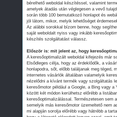
bérelhető weboldal készítéssel, valamint term
amelyek átadás után véglegesen a vevő tula
során több 100 bemutatkozó honlapot és webá
jól látom, mikor, melyik lehetőséget érdemese
Az alábbi sorokkal bízom benne, hogy segíthe
saját weboldalt nyiss vagy inkább keresőoptim
készítés szolgáltatást válassz.
Először is: mit jelent az, hogy keresőoptima
A keresőoptimalizált weboldal kifejezés már 
Elsődleges célja, hogy az érdeklődők, a vásár
honlapodra, sőt, előbb találjanak meg téged, 
internetes vásárlók általában valamelyik ker
nézelődni a kívánt termék vagy szolgáltatás le
keresőmotor például a Google, a Bing vagy a Y
között két módon kerülhetsz előrébb a listában
keresőoptimalizálással. Természetesen sem a
semelyik más keresőmotor üzemeltető nem adot
mi alapján sorolja előrébb vagy hátrébb a tarta