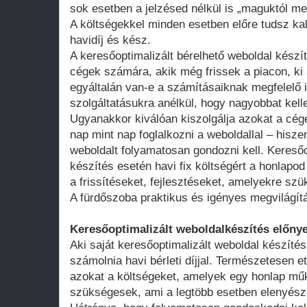
sok esetben a jelzésed nélkül is „maguktól m
A költségekkel minden esetben előre tudsz kal
havidíj és kész.
A keresőoptimalizált bérelhető weboldal kész
cégek számára, akik még frissek a piacon, ki 
egyáltalán van-e a számításaiknak megfelelő 
szolgáltatásukra anélkül, hogy nagyobbat kell
Ugyanakkor kiválóan kiszolgálja azokat a cég
nap mint nap foglalkozni a weboldallal – hisze
weboldalt folyamatosan gondozni kell. Keresőo
készítés esetén havi fix költségért a honlap
a frissítéseket, fejlesztéseket, amelyekre szü
A fürdőszoba praktikus és igényes megvilágít
Keresőoptimalizált weboldalkészítés előnye
Aki saját keresőoptimalizált weboldal készítés
számolnia havi bérleti díjjal. Természetesen ett
azokat a költségeket, amelyek egy honlap műk
szükségesek, ami a legtöbb esetben elenyésző