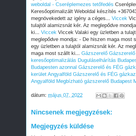
weboldal - Cseréplemezes tetőfedés
Cseréple
Keresőoptimalizált Weboldal készítés +36704
megnövekedett az igény a céges...
Viccek
Vic
tulajtól alamizsnát kér. Az meglepődve mondja
ki...
Viccek
Viccek Valaki egy üzletben a tulajt
meglepődve mondja: - De hiszen maga most szá
egy üzletben a tulajtól alamizsnát kér. Az me
maga most szállt ki...
Gázszerelő
Gázszerelő
keresőoptimalizálás
Duguláselhárítás Budape
Budapesten azonnal
Gázszerelő és FÉG gázka
kerület Angyalföld
Gázszerelő és FÉG gázkazán
Angyalföld
Megbízható gázszerelő Budapest
M
dátum:
május 07, 2022
Nincsenek megjegyzések:
Megjegyzés küldése