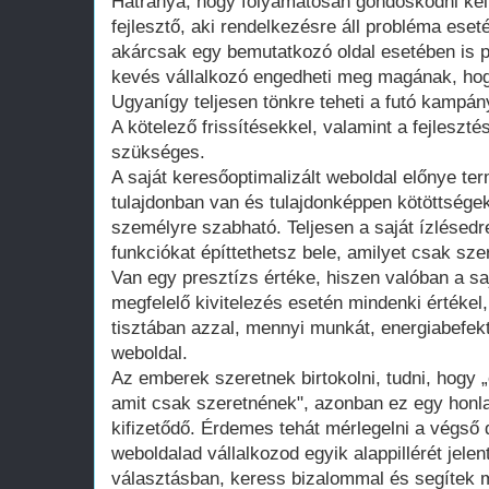
Hátránya, hogy folyamatosan gondoskodni kell
fejlesztő, aki rendelkezésre áll probléma ese
akárcsak egy bemutatkozó oldal esetében is 
kevés vállalkozó engedheti meg magának, hogy
Ugyanígy teljesen tönkre teheti a futó kampán
A kötelező frissítésekkel, valamint a fejleszté
szükséges.
A saját keresőoptimalizált weboldal előnye te
tulajdonban van és tulajdonképpen kötöttsége
személyre szabható. Teljesen a saját ízlésedr
funkciókat építtethetsz bele, amilyet csak szer
Van egy presztízs értéke, hiszen valóban a saj
megfelelő kivitelezés esetén mindenki értékel
tisztában azzal, mennyi munkát, energiabefekte
weboldal.
Az emberek szeretnek birtokolni, tudni, hogy 
amit csak szeretnének", azonban ez egy honla
kifizetődő. Érdemes tehát mérlegelni a végső d
weboldalad vállalkozod egyik alappillérét jelen
választásban, keress bizalommal és segítek m