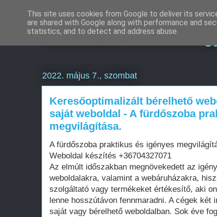
This site uses cookies from Google to deliver its servic
are shared with Google along with performance and secu
Weboldal készítés g
statistics, and to detect and address abuse.
2022. május 7., szombat
Keresőoptimalizált bérelhető web
saját weboldal - A fürdőszoba pra
megvilágítása.
A fürdőszoba praktikus és igényes megvilágítá
Weboldal készítés +36704327071
Az elmúlt időszakban megnövekedett az igén
weboldalakra, valamint a webáruházakra, his
szolgáltató vagy termékeket értékesítő, aki on
lenne hosszútávon fennmaradni. A cégek két i
saját vagy bérelhető weboldalban. Sok éve fo