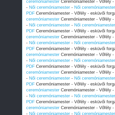
ceremóniamester
Ceremóniamester - Vőfély - 
-
Női ceremóniamester
-
Női ceremóniameste
PDF
Ceremóniamester - Vőfély - esküvői forg
ceremóniamester
Ceremóniamester - Vőfély - 
-
Női ceremóniamester
-
Női ceremóniameste
PDF
Ceremóniamester - Vőfély - esküvői forg
ceremóniamester
Ceremóniamester - Vőfély - 
-
Női ceremóniamester
-
Női ceremóniameste
PDF
Ceremóniamester - Vőfély - esküvői forg
ceremóniamester
Ceremóniamester - Vőfély - 
-
Női ceremóniamester
-
Női ceremóniameste
PDF
Ceremóniamester - Vőfély - esküvői forg
ceremóniamester
Ceremóniamester - Vőfély - 
-
Női ceremóniamester
-
Női ceremóniameste
PDF
Ceremóniamester - Vőfély - esküvői forg
ceremóniamester
Ceremóniamester - Vőfély - 
-
Női ceremóniamester
-
Női ceremóniameste
PDF
Ceremóniamester - Vőfély - esküvői forg
ceremóniamester
Ceremóniamester - Vőfély - 
-
Női ceremóniamester
-
Női ceremóniameste