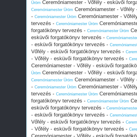
Ceremóniamester - Vőfély - esküvői forg
Üröm
Ceremóniamester - Vőfély -
Ceremóniamester Üröm
-
Ceremóniamester - Vőfély
Ceremóniamester Üröm
tervezés -
Ceremóniamester
Ceremóniamester Üröm
forgatókönyv tervezés -
Cer
Ceremóniamester Üröm
esküvői forgatókönyv tervezés -
Ceremóniameste
- esküvői forgatókönyv tervezés -
Ceremóniames
Vőfély - esküvői forgatókönyv tervezés -
Cerem
- Vőfély - esküvői forgatókönyv tervezés -
Cer
Ceremóniamester - Vőfély - esküvői forgatók
Ceremóniamester - Vőfély - esküvői forg
Üröm
Ceremóniamester - Vőfély -
Ceremóniamester Üröm
-
Ceremóniamester - Vőfély
Ceremóniamester Üröm
tervezés -
Ceremóniamester
Ceremóniamester Üröm
forgatókönyv tervezés -
Cer
Ceremóniamester Üröm
esküvői forgatókönyv tervezés -
Ceremóniameste
- esküvői forgatókönyv tervezés -
Ceremóniames
Vőfély - esküvői forgatókönyv tervezés -
Cerem
- Vőfély - esküvői forgatókönyv tervezés -
Cer
Ceremóniamester - Vőfély - esküvői forgatók