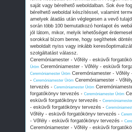
saját vagy bérelhető weboldalban. Sok éve fo
bérelhető weboldal készítéssel, valamint term
amelyek átadás után véglegesen a vevő tula
során több 100 bemutatkozó honlapot és webá
jól látom, mikor, melyik lehetőséget érdemese
sorokkal bízom benne, hogy segíthetek döntés
weboldalt nyiss vagy inkább keresőoptimalizál
szolgáltatást válassz.
Ceremóniamester - Vőfély - esküvői forgatók
Ceremóniamester - Vőfély - esküvői forg
Üröm
Ceremóniamester - Vőfély -
Ceremóniamester Üröm
-
Ceremóniamester - Vőfély
Ceremóniamester Üröm
tervezés -
Ceremóniamester
Ceremóniamester Üröm
forgatókönyv tervezés -
Cer
Ceremóniamester Üröm
esküvői forgatókönyv tervezés -
Ceremóniameste
- esküvői forgatókönyv tervezés -
Ceremóniames
Vőfély - esküvői forgatókönyv tervezés -
Cerem
- Vőfély - esküvői forgatókönyv tervezés -
Cer
Ceremóniamester - Vőfély - esküvői forgatók