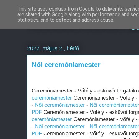
This site uses cookies from Google to deliver its servic
are shared with Google along with performance and secu
Weboldal készítés g
statistics, and to detect and address abuse.
2022. május 2., hétfő
Női ceremóniamester
Ceremóniamester - Vőfély - esküvői forgatók
ceremóniamester
Ceremóniamester - Vőfély - 
-
Női ceremóniamester
-
Női ceremóniameste
PDF
Ceremóniamester - Vőfély - esküvői forg
ceremóniamester
Ceremóniamester - Vőfély - 
-
Női ceremóniamester
-
Női ceremóniameste
PDF
Ceremóniamester - Vőfély - esküvői forg