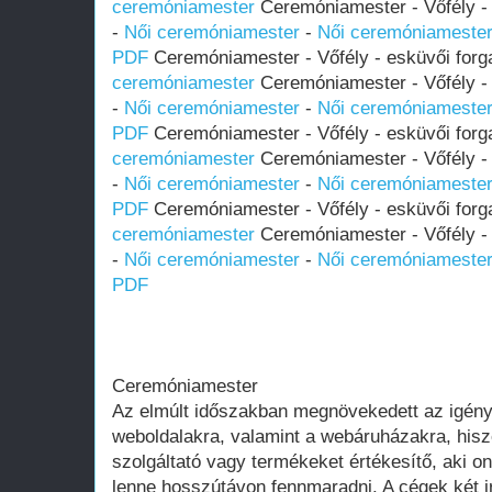
ceremóniamester
Ceremóniamester - Vőfély - 
-
Női ceremóniamester
-
Női ceremóniameste
PDF
Ceremóniamester - Vőfély - esküvői forg
ceremóniamester
Ceremóniamester - Vőfély - 
-
Női ceremóniamester
-
Női ceremóniameste
PDF
Ceremóniamester - Vőfély - esküvői forg
ceremóniamester
Ceremóniamester - Vőfély - 
-
Női ceremóniamester
-
Női ceremóniameste
PDF
Ceremóniamester - Vőfély - esküvői forg
ceremóniamester
Ceremóniamester - Vőfély - 
-
Női ceremóniamester
-
Női ceremóniameste
PDF
Ceremóniamester
Az elmúlt időszakban megnövekedett az igén
weboldalakra, valamint a webáruházakra, his
szolgáltató vagy termékeket értékesítő, aki on
lenne hosszútávon fennmaradni. A cégek két i