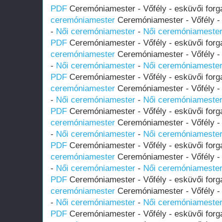
PDF
Ceremóniamester - Vőfély - esküvői forg
ceremóniamester
Ceremóniamester - Vőfély - 
-
Női ceremóniamester
-
Női ceremóniameste
PDF
Ceremóniamester - Vőfély - esküvői forg
ceremóniamester
Ceremóniamester - Vőfély - 
-
Női ceremóniamester
-
Női ceremóniameste
PDF
Ceremóniamester - Vőfély - esküvői forg
ceremóniamester
Ceremóniamester - Vőfély - 
-
Női ceremóniamester
-
Női ceremóniameste
PDF
Ceremóniamester - Vőfély - esküvői forg
ceremóniamester
Ceremóniamester - Vőfély - 
-
Női ceremóniamester
-
Női ceremóniameste
PDF
Ceremóniamester - Vőfély - esküvői forg
ceremóniamester
Ceremóniamester - Vőfély - 
-
Női ceremóniamester
-
Női ceremóniameste
PDF
Ceremóniamester - Vőfély - esküvői forg
ceremóniamester
Ceremóniamester - Vőfély - 
-
Női ceremóniamester
-
Női ceremóniameste
PDF
Ceremóniamester - Vőfély - esküvői forg